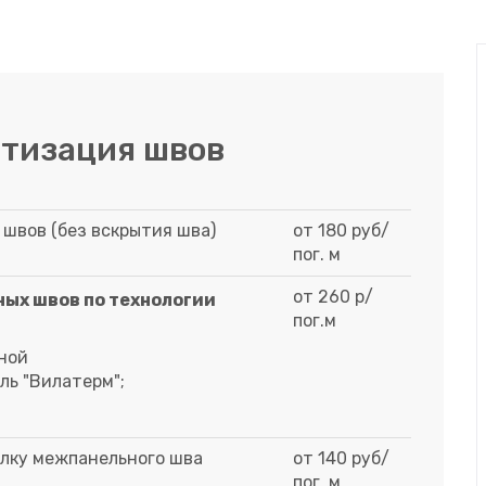
етизация швов
швов (без вскрытия шва)
от 180 руб/
пог. м
от 260 р/
ых швов по технологии
пог.м
еной
ль "Вилатерм";
елку межпанельного шва
от 140 руб/
пог. м