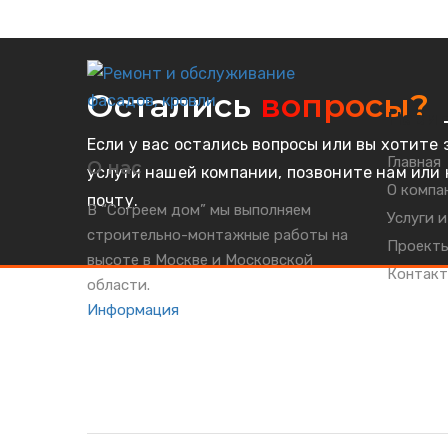
Остались
вопросы?
Нави
Если у вас остались вопросы или вы хотите 
Главная
О нас
услуги нашей компании, позвоните нам или
О компа
почту.
В “Согреем дом” мы выполняем
Услуги и
строительно-монтажные работы на
Проект
высоте в Москве и Московской
Контак
области.
Информация